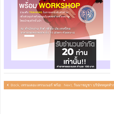
Back, เทรนเดอะเทรนเนอร์ พร้อม WORKSHOP ในการแนะนำบริษ
Next, วันมาฆบูชา บริษัทหยุดท