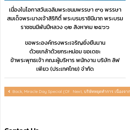
เนื่องในโอกาสวันเฉลิมพระชนมพรรษา ๙๑ พรรษา
สมเด็จพระนางเจ้าสิริกิติ์ พระบรมราชินีนาถ พระบรม
ราชชนนีพันปีหลวง ๑๒ สิงหาคม ๒๕๖๖
ขอพระองค์ทรงพระเจริญยิ่งยืนนาน
ด้วยเกล้าด้วยกระหม่อม ขอเดชะ
ข้าพระพุทธเจ้า คณะผู้บริหาร พนักงาน บริษัท ลิฟ
เพียว (ประเทศไทย) จำกัด
Back, Miracle Day Special (OPP) 13.00-16.00 น. OPEN
Next, บริษัทหยุดทำการ เนื่องจา