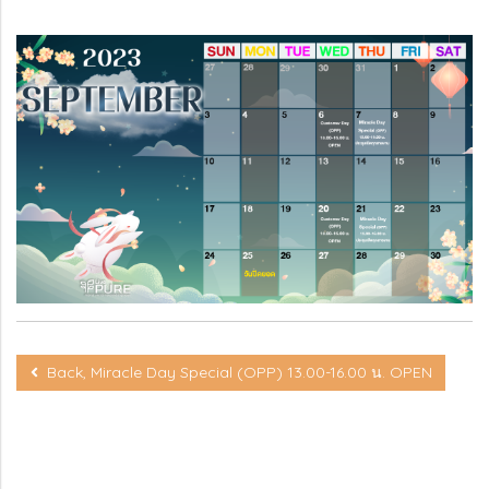
Back, Miracle Day Special (OPP) 13.00-16.00 น. OPEN