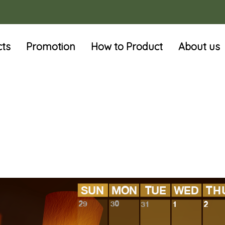
cts
Promotion
How to Product
About us