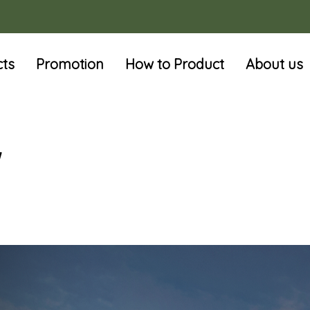
cts
Promotion
How to Product
About us
"