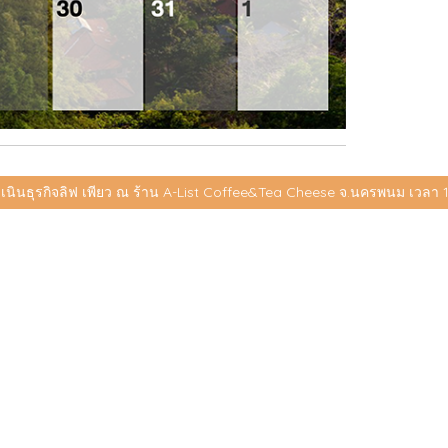
เนินธุรกิจลิฟ เพียว ณ ร้าน A-List Coffee&Tea Cheese จ.นครพนม เวลา 