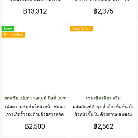
บด้วยเปปไทด์ บริสุทธิ์ 99% | สั่ง
PA++++ | สั่งซื้อสินค้าทาง Line :
฿13,312
฿2,375
ซื้อสินค้าทาง Line : @livepureth
@livepureth
New
Best Seller
Best Seller
เซนเซีย เปปทา วอลุมน์ มิสท์ 80ml.
เซนเซีย เพียว ครีม
เพิ่มความชุ่มชื่นให้ผิวหน้า ชะลอ
ผลิตภัณฑ์บำรุง ล้ำลึก เข้มข้น ถึง
การเกิดริ้วรอยด้วยด้วยสารสกัด
ผิวหนังชั้นใน ด้วยส่วนผสมของ
จาก “เปปไทด์ นวัตกรรมบำรุงผิว
สมุนไพร 12 ชนิด | สั่งซื้อสินค้า
฿2,500
฿2,562
ระดับโลก จากเกาหลี สั่งซื้อสินค้า
ทาง Line : @livepureth
ทาง Line : @livepureth