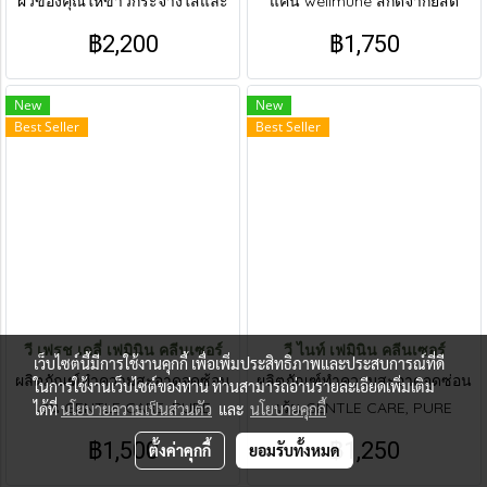
ผิวของคุณให้ขาวกระจ่างใสและ
แคน wellmune สกัดจากยีสต์
ช่วยลดเลือนริ้วรอย ด้วยส่วนผสม
Saccharomyces Cerevisiae ซึ่ง
฿2,200
฿1,750
ที่ทางเราคัดสรรมาเพื่อคุณ
เป็นยีสต์ที่ช่วยเพิ่มภูมิคุ้มกันให้กับ
ร่างกายได้ดีที่สุดเท่าที่วงการวิทยา
New
New
ศาตร์ค้นพบเบต้ากลูแคน นำเข้า
Best Seller
Best Seller
จากสหรัฐอเมริกามาตราฐาน
ระดับโลก
วี เฟรช เดลี่ เฟมินิน คลีนเซอร์
วี ไนท์ เฟมินิน คลีนเซอร์
เว็บไซต์นี้มีการใช้งานคุกกี้ เพื่อเพิ่มประสิทธิภาพและประสบการณ์ที่ดี
ผลิตภัณฑ์ทำความสะอาดจุดซ้อน
ผลิตภัณฑ์ทำความสะอาดจุดซ่อน
ในการใช้งานเว็บไซต์ของท่าน ท่านสามารถอ่านรายละเอียดเพิ่มเติม
เร้น GENTLE CARE, PURE
เร้น GENTLE CARE, PURE
ได้ที่
นโยบายความเป็นส่วนตัว
และ
นโยบายคุกกี้
CONFIDENCE. ดูแลอย่างอ่อน
CONFIDENCE. ดูแลอย่างอ่อน
฿1,500
฿1,250
ตั้งค่าคุกกี้
ยอมรับทั้งหมด
โยน เพื่อความมั่นใจในแบบเพียว
โยน เพื่อความมั่นใจในแบบเพียว