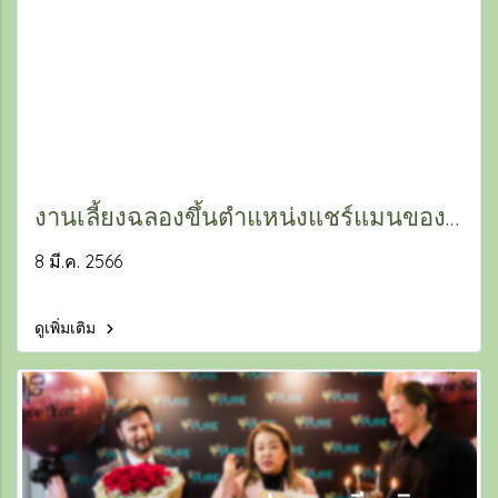
งานเลี้ยงฉลองขึ้นตำแหน่งแชร์แมนของ
คุณหมอนุสรี ศิริพัฒน์
8 มี.ค. 2566
ดูเพิ่มเติม