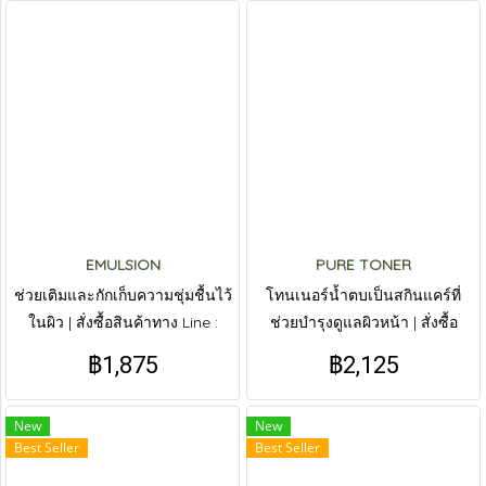
EMULSION
PURE TONER
ช่วยเติมและกักเก็บความชุ่มชื้นไว้
โทนเนอร์น้ำตบเป็นสกินแคร์ที่
ในผิว | สั่งซื้อสินค้าทาง Line :
ช่วยบำรุงดูแลผิวหน้า | สั่งซื้อ
@livepureth
สินค้าทาง Line : @livepureth
฿1,875
฿2,125
New
New
Best Seller
Best Seller