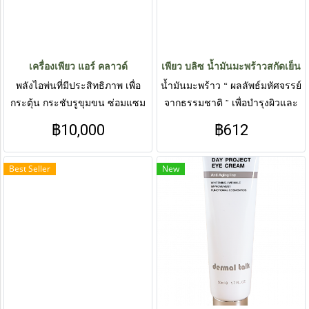
เครื่องเพียว แอร์ คลาวด์
เพียว บลิซ น้ำมันมะพร้าวสกัดเย็น
พลังไอพ่นที่มีประสิทธิภาพ เพื่อ
น้ำมันมะพร้าว “ ผลลัพธ์มหัศจรรย์
กระตุ้น กระชับรูขุมขน ซ่อมแซม
จากธรรมชาติ ” เพื่อบำรุงผิวและ
และบำรุง | สั่งซื้อสินค้าทาง Line :
เส้นผมให้นุ่ม เงางาม และมี
฿10,000
฿612
@livepureth
สุขภาพดี มีส่วนผสมของเปปไทด์ที่
ช่วยกระตุ้นให้เส้นผมงอกใหม่ | สั่ง
Best Seller
New
ซื้อสินค้าทาง Line : @livepureth