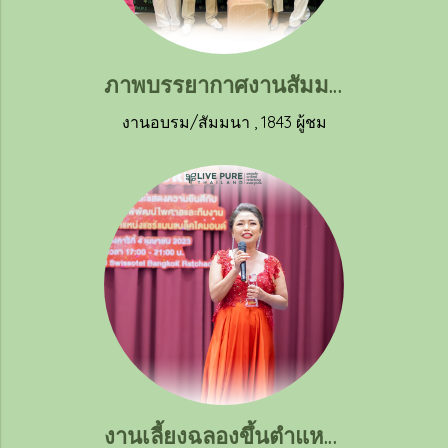
ภาพบรรยากาศงานสัมมนาเปิดโอกาสทางธุรกิจ ก้าวสู่ความสำเร็จ “ผู้นำเงินล้าน” ในวันที่ 12 พฤษภาคม 2566
งานอบรม/สัมมนา
,
1843 ผู้ชม
งานเลี้ยงฉลองขึ้นตำแหน่งแชร์แมนคุณศศิรัตน์ พูลพิพัฒน์ไพศาล