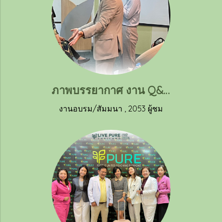
ภาพบรรยากาศ งาน Q&A ถาม-ตอบ กับคุณแดกึน จอง ประธานและผู้ก่อตั้งบริษัทลิฟ เพียว พร้อมด้วยคุณเจมส์ วัตสันประธาณบริหารลิฟ เพียวภาคพื้นเอเชียตะวันออกเฉียงใต้
งานอบรม/สัมมนา
,
2053 ผู้ชม