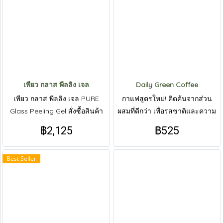
เพียว กลาส พีลลิง เจล
Daily Green Coffee
เพียว กลาส พีลลิง เจล PURE
กาแฟสูตรใหม่! คิดค้นจากส่วน
Glass Peeling Gel สั่งซื้อสินค้า
ผสมที่ดีกว่า เพื่อรสชาติและความ
ทาง Line : @livepureth
กลมกล่อม หอมละมุนตั้งแต่แรก
฿2,125
฿525
เริ่มที่ได้สัมผัส | สั่งซื้อสินค้าทาง
Line : @livepureth
Best Seller