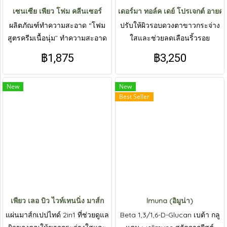
เซนเซีย เพียว โฟม คลีนเซอร์
เดอร์มา ทอล์ค เดย์ โปรเจกต์ อายคร
ผลิตภัณฑ์ทำความสะอาด “โฟม
ปรับให้ผิวรอบดวงตาขาวกระจ่าง
สูตรครีมเนื้อนุ่ม” ทำความสะอาด
ใสและช่วยลดเลือนริ้วรอย
ผิวหน้าอย่างหมดจดและอ่อนโยน
บริเวณรอบดวงตาและร่องน้ำ
฿1,875
฿3,250
หมาก ช่วยปลอบประโลมและ
ป้องกันการอักเสบของผิวได้
New
New
Best Seller
เพียว เลอ บิว ไวท์เทนนิ่ง มาส์ก
lmuna (อิมูน่า)
แผ่นมาส์กเปปไทด์ 2in1 ที่ช่วยดูแล
Beta 1,3/1,6-D-Glucan เบต้า กลู