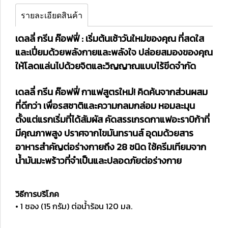
รายละเอียดสินค้า
เดลลี่ กรีน ค๊อฟฟี่ : เริ่มต้นเช้าวันใหม่ของคุณ ที่สดใส
และเปี่ยมด้วยพลังกายและพลังใจ ปล่อยสมองของคุณ
ให้โลดแล่นไปด้วยจิตและวิญญาณแบบไร้ขีดจำกัด
เดลลี่ กรีน ค๊อฟฟี่ กาแฟสูตรใหม่! คิดค้นจากส่วนผสม
ที่ดีกว่า เพื่อรสชาติและความกลมกล่อม หอมละมุน
ตั้งแต่แรกเริ่มที่ได้สัมผัส คัดสรรเกรดกาแฟอะราบิก้าที่
มีคุณภาพสูง ปราศจากไขมันทรานส์ อุดมด้วยสาร
อาหารสำคัญต่อร่างกายถึง 28 ชนิด ใช้ครีมเทียมจาก
น้ำมันมะพร้าวที่จำเป็นและปลอดภัยต่อร่างกาย
วิธีการบริโภค
• 1 ซอง (15 กรัม) ต่อน้ำร้อน 120 มล.