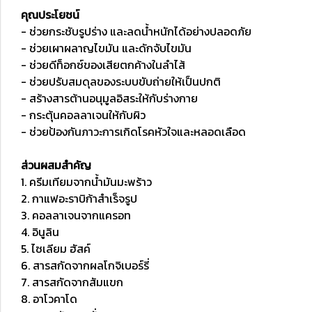
คุณประโยชน์
- ช่วยกระชับรูปร่าง และลดน้ำหนักได้อย่างปลอดภัย
- ช่วยเผาผลาญไขมัน และดักจับไขมัน
- ช่วยดีท็อกซ์ของเสียตกค้างในลำไส้
- ช่วยปรับสมดุลของระบบขับถ่ายให้เป็นปกติ
- สร้างสารต้านอนุมูลอิสระให้กับร่างกาย
- กระตุ้นคอลลาเจนให้กับผิว
- ช่วยป้องกันภาวะการเกิดโรคหัวใจและหลอดเลือด
ส่วนผสมสำคัญ
1. ครีมเทียมจากน้ำมันมะพร้าว
2. กาแฟอะราบิก้าสำเร็จรูป
3. คอลลาเจนจากแครอท
4. อินูลิน
5. ไซเลียม ฮัสค์
6. สารสกัดจากผลโกจิเบอร์รี่
7. สารสกัดจากสัมแขก
8. อาโวคาโด