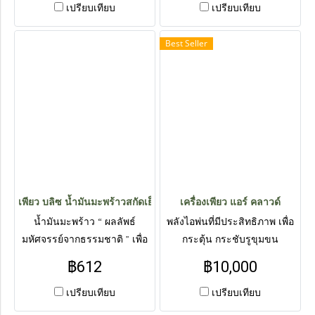
และป้องกันการอักเสบของผิวได้
เปรียบเทียบ
เปรียบเทียบ
Best Seller
เพียว บลิซ น้ำมันมะพร้าวสกัดเย็น
เครื่องเพียว แอร์ คลาวด์
น้ำมันมะพร้าว “ ผลลัพธ์
พลังไอพ่นที่มีประสิทธิภาพ เพื่อ
มหัศจรรย์จากธรรมชาติ ” เพื่อ
กระตุ้น กระชับรูขุมขน
บำรุงผิวและเส้นผมให้นุ่ม เงา
ซ่อมแซม และบำรุง | สั่งซื้อ
฿612
฿10,000
งาม และมีสุขภาพดี มีส่วนผสม
สินค้าทาง Line : @livepureth
ของเปปไทด์ที่ช่วยกระตุ้นให้
เปรียบเทียบ
เปรียบเทียบ
เส้นผมงอกใหม่ | สั่งซื้อสินค้า