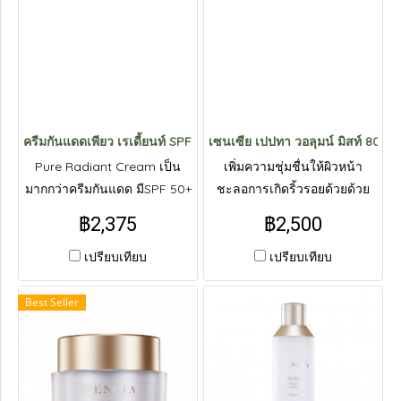
ครีมกันแดดเพียว เรเดี้ยนท์ SPF 50+ PA++++
เซนเซีย เปปทา วอลุมน์ มิสท์ 80ml.
Pure Radiant Cream เป็น
เพิ่มความชุ่มชื่นให้ผิวหน้า
มากกว่าครีมกันแดด มีSPF 50+
ชะลอการเกิดริ้วรอยด้วยด้วย
PA++++ | สั่งซื้อสินค้าทาง Line :
สารสกัดจาก “เปปไทด์
฿2,375
฿2,500
@livepureth
นวัตกรรมบำรุงผิวระดับโลก
จากเกาหลี สั่งซื้อสินค้าทาง
เปรียบเทียบ
เปรียบเทียบ
Line : @livepureth
Best Seller