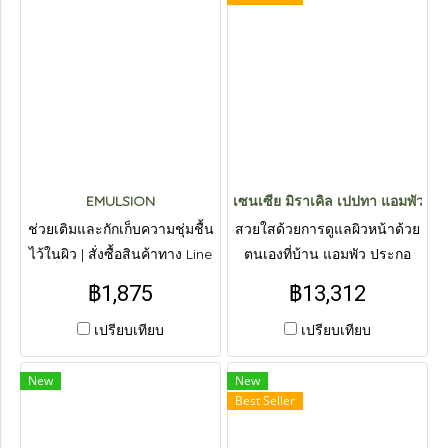
EMULSION
เซนเซีย มิราเคิล เปปทา แอมพัว (2
ช่วยเติมและกักเก็บความชุ่มชื้น
สวยใสด้วยการดูแลผิวหน้าด้วย
ไว้ในผิว | สั่งซื้อสินค้าทาง Line
ตนเองที่บ้าน แอมพัว ประกอ
: @livepureth
บด้วยเปปไทด์ บริสุทธิ์ 99% | สั่ง
฿1,875
฿13,312
ซื้อสินค้าทาง Line :
@livepureth
เปรียบเทียบ
เปรียบเทียบ
New
New
Best Seller