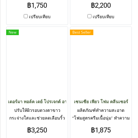
ยีสต์ Saccharomyces
ใสและช่วยลดเลือนริ้วรอย ด้วย
฿1,750
฿2,200
Cerevisiae ซึ่งเป็นยีสต์ที่ช่วย
ส่วนผสมที่ทางเราคัดสรรมาเพื่อ
เพิ่มภูมิคุ้มกันให้กับร่างกายได้ดี
คุณ
เปรียบเทียบ
เปรียบเทียบ
ที่สุดเท่าที่วงการวิทยาศาตร์ค้น
พบเบต้ากลูแคน นำเข้าจาก
New
Best Seller
สหรัฐอเมริกามาตราฐานระดับ
โลก
เดอร์มา ทอล์ค เดย์ โปรเจกต์ อายครีม
เซนเซีย เพียว โฟม คลีนเซอร์
ปรับให้ผิวรอบดวงตาขาว
ผลิตภัณฑ์ทำความสะอาด
กระจ่างใสและช่วยลดเลือนริ้ว
“โฟมสูตรครีมเนื้อนุ่ม” ทำความ
รอย บริเวณรอบดวงตาและร่อง
สะอาดผิวหน้าอย่างหมดจดและ
฿3,250
฿1,875
น้ำหมาก ช่วยปลอบประโลม
อ่อนโยน