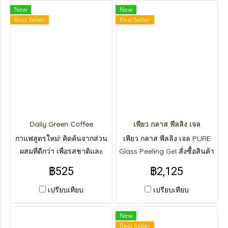
ทาง Line : @livepureth
New
New
Best Seller
Best Seller
Daily Green Coffee
เพียว กลาส พีลลิง เจล
กาแฟสูตรใหม่! คิดค้นจากส่วน
เพียว กลาส พีลลิง เจล PURE
ผสมที่ดีกว่า เพื่อรสชาติและ
Glass Peeling Gel สั่งซื้อสินค้า
ความกลมกล่อม หอมละมุน
ทาง Line : @livepureth
฿525
฿2,125
ตั้งแต่แรกเริ่มที่ได้สัมผัส | สั่งซื้อ
สินค้าทาง Line : @livepureth
เปรียบเทียบ
เปรียบเทียบ
New
Best Seller