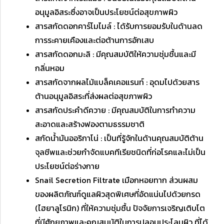
อนุมูลอิสระซึ่งอาจเป็นประโยชน์ต่อสุขภาพผิว
สารสกัดดอกคาร์โมไมล์ : ได้รับการยอมรับในด้านลด
การระคายเคืองและต่อต้านการอักเสบ
สารสกัดดอกมะลิ : มีคุณสมบัติให้ความชุ่มชื้นและมี
กลิ่นหอม
สารสกัดจากผลไม้แบล็คเคอแรนท์ : อุดมไปด้วยสาร
ต้านอนุมูลอิสระที่ส่งผลต่อสุขภาพผิว
สารสกัดประคำดีควาย : มีคุณสมบัติในการทำความ
สะอาดและสร้างฟองตามธรรมชาติ
สกัดน้ำมันออริกาโน่ : เป็นที่รู้จักในด้านคุณสมบัติต้าน
จุลชีพและช่วยกำจัดแบคทีเรียชนิดที่ก่อโรคและไม่เป็น
ประโยชน์ต่อร่างกาย
Snail Secretion Filtrate เมือกหอยทาก ส่วนผสม
ของผลิตภัณฑ์ดูแลผิวสุดพิเศษที่อัดแน่นไปด้วยกรด
(ไฮยาลูโรนิก) ที่ให้ความชุ่มชื้น ปัจจัยการเจริญเติบโต
ที่มีศักยภาพและคุณสมบัติในการปลอบประโลมผิว ที่ได้