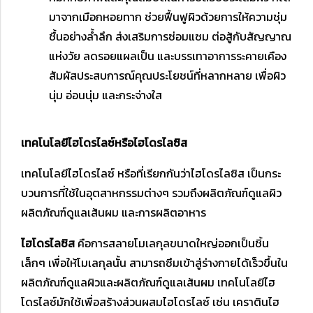
มาจากเมือกหอยทาก
ช่วยฟื้นฟูผิวด้วยการให้ความชุ่ม
ชื้นอย่างล้ำลึก ส่งเสริมการซ่อมแซม ต่อสู้กับสัญญาณ
แห่งวัย ลดรอยแผลเป็น และบรรเทาอาการระคายเคือง
สัมผัสประสบการณ์คุณประโยชน์ที่หลากหลาย เพื่อผิว
นุ่ม อ่อนนุ่ม และกระจ่างใส
เทคโนโลยีไฮโดรไลซ์หรือไฮโดรไลซิส
เทคโนโลยีไฮโดรไลซ์ หรือที่เรียกกันว่าไฮโดรไลซิส เป็นกระ
บวนการที่ใช้ในอุตสาหกรรมต่างๆ รวมถึงผลิตภัณฑ์ดูแลผิว
ผลิตภัณฑ์ดูแลเส้นผม และการผลิตอาหาร
ไฮโดรไลซิส
คือการสลายโมเลกุลขนาดใหญ่ออกเป็นชิ้น
เล็กๆ เพื่อให้โมเลกุลนั้น สามารถซึมเข้าสู่ร่างกายได้เร็วขึ้นใน
ผลิตภัณฑ์ดูแลผิวและผลิตภัณฑ์ดูแลเส้นผม เทคโนโลยีไฮ
โดรไลซ์มักใช้เพื่อสร้างส่วนผสมไฮโดรไลซ์ เช่น เคราตินไฮ