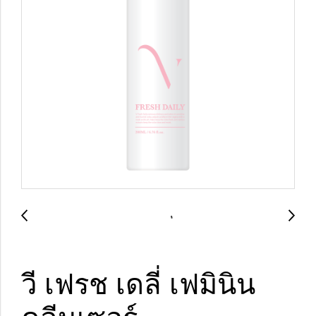
วี เฟรช เดลี่ เฟมินิน