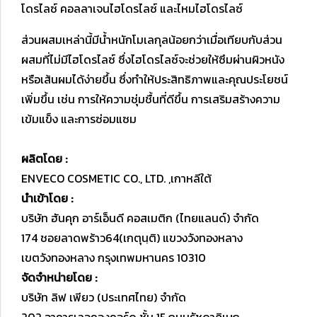
โดรไลซ์ คอลลาเจนไฮโดรไลซ์ และไหมไฮโดรไลซ์
ส่วนผสมเหล่านี้มีน้ำหนักโมเลกุลน้อยกว่าเมื่อเทียบกับส่วน
ผสมที่ไม่มีไฮโดรไลซ์ ซึ่งไฮโดรไลซ์จะช่วยให้ซึมผ่านผิวหนัง
หรือเส้นผมได้ง่ายขึ้น ซึ่งทำให้ประสิทธิภาพและคุณประโยชน์
เพิ่มขึ้น เช่น การให้ความชุ่มชื้นที่ดีขึ้น การเสริมสร้างความ
เข้มแข็ง และการซ่อมแซม
ผลิตโดย :
ENVECO COSMETIC CO., LTD. ,เกาหลีใต้
นำเข้าโดย :
บริษัท ฮันคุก อาร์เอ็นดี คอสเมติก (ไทยแลนด์) จำกัด
174 ชอยลาดพร้าว64(เกตุนฺติ) แขวงวังทองหลาง
เขตวังทองหลาง กรุงเทพมหานคร 10310
จัดจำหน่ายโดย :
บริษัท ลิฟ เพียว (ประเทศไทย) จำกัด