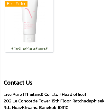
Best Seller
วี ไนท์ เฟมินิน คลีนเซอร์
Contact Us
Live Pure (Thailand) Co.,Ltd. (Head office)
202 Le Concorde Tower 15th Floor, Ratchadaphisek
Rd., HuayKhwang, Bangkok 10310