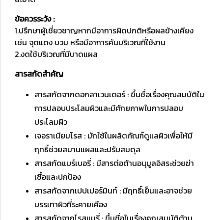
ข้อควรระวัง :
1.ปรึกษาผู้เชี่ยวชาญหากมีอาการผิดปกติหรือผลข้างเคียง
เช่น จุดแดง บวม หรือมีอาการคันบริเวณที่ใช้งาน
2.งดใช้บริเวณที่มีบาดแผล
สารสกัดสำคัญ
สารสกัดจากดอกลาเวนเดอร์ : ขึ้นชื่อเรื่องคุณสมบัติใน
การปลอบประโลมผิวและมีศักยภาพในการปลอบ
ประโลมผิว
เจอราเนียมโรส : มักใช้ในผลิตภัณฑ์ดูแลผิวเพื่อให้มี
ฤทธิ์ช่วยสมานแผลและปรับสมดุล
สารสกัดแบร์เบอรี่ : มีสารต่อต้านอนุมูลอิสระช่วยฆ่า
เชื้อและปกป้อง
สารสกัดจากเปปเปอร์มินท์ : มีฤทธิ์เย็นและอาจช่วย
บรรเทาผิวที่ระคายเคือง
สารสกัดจากโรสแมรี่ : ขึ้นชื่อในเรื่องคุณสมบัติต้าน