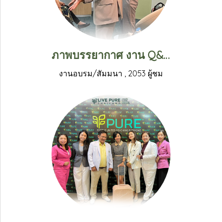
ภาพบรรยากาศ งาน Q&A ถาม-ตอบ กับคุณแดกึน จอง ประธานและผู้ก่อตั้งบริษัทลิฟ เพียว พร้อมด้วยคุณเจมส์ วัตสันประธาณบริหารลิฟ เพียวภาคพื้นเอเชียตะวันออกเฉียงใต้
งานอบรม/สัมมนา
,
2053 ผู้ชม