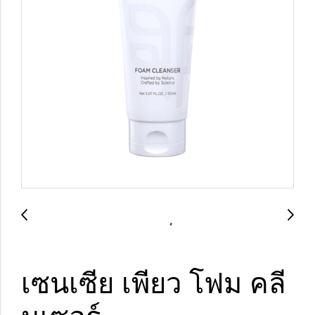
เซนเซีย เพียว โฟม คลี